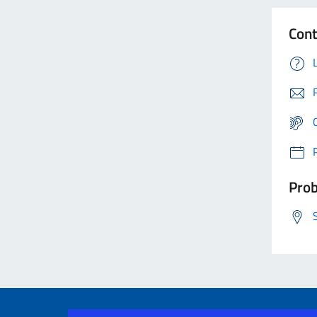
Cont
Prob