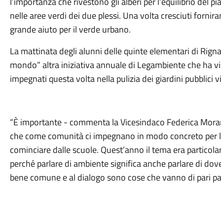
l’importanza che rivestono gli alberi per l’equilibrio del p
nelle aree verdi dei due plessi. Una volta cresciuti for
grande aiuto per il verde urbano.
La mattinata degli alunni delle quinte elementari di Rign
mondo” altra iniziativa annuale di Legambiente che ha v
impegnati questa volta nella pulizia dei giardini pubblici vi
“È importante - commenta la Vicesindaco Federica Morandi
che come comunità ci impegnano in modo concreto per la 
cominciare dalle scuole. Quest’anno il tema era particolar
perché parlare di ambiente significa anche parlare di dove
bene comune e al dialogo sono cose che vanno di pari pa