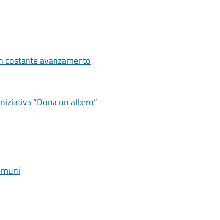
i in costante avanzamento
iniziativa “Dona un albero”
comuni