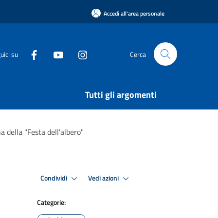
Accedi all'area personale
uici su
Cerca
Tutti gli argomenti
a della "Festa dell'albero"
Condividi
Vedi azioni
Categorie: