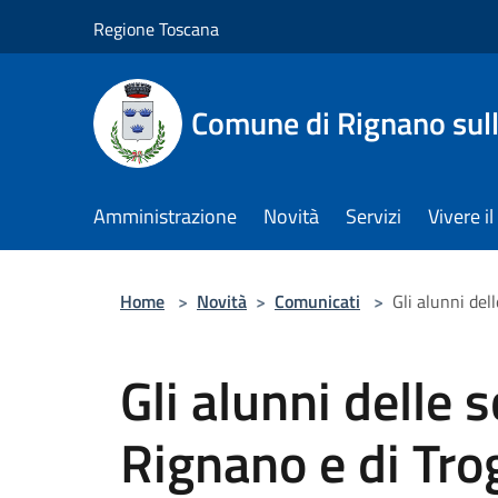
Salta al contenuto principale
Regione Toscana
Comune di Rignano sul
Amministrazione
Novità
Servizi
Vivere 
Home
>
Novità
>
Comunicati
>
Gli alunni del
Gli alunni delle 
Rignano e di Tro