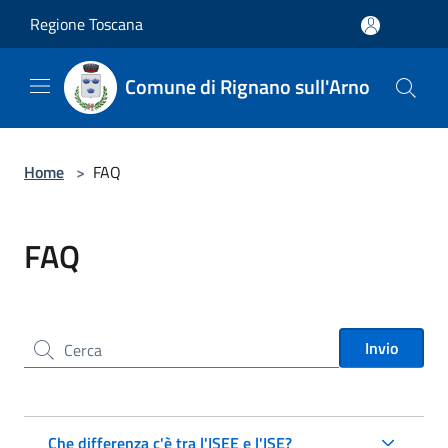
Salta al contenuto principale
Regione Toscana
Comune di Rignano sull'Arno
Home
>
FAQ
FAQ
Cerca nel sito
Invio
Che differenza c'è tra l'ISEE e l'ISE?