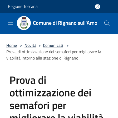
Salta al contenuto principale
Regione Toscana
Comune di Rignano sull'Arno
Home
>
Novità
>
Comunicati
>
Prova di ottimizzazione dei semafori per migliorare la
viabilità intorno alla stazione di Rignano
Prova di
ottimizzazione dei
semafori per
migliorare la viabilità