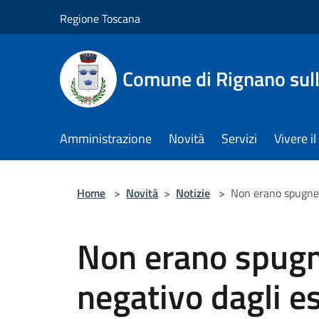
Salta al contenuto principale
Regione Toscana
Comune di Rignano sul
Amministrazione
Novità
Servizi
Vivere 
Home
>
Novità
>
Notizie
>
Non erano spugne f
Non erano spugne
negativo dagli e