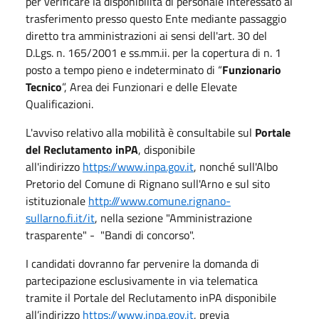
per verificare la disponibilità di personale interessato al
trasferimento presso questo Ente mediante passaggio
diretto tra amministrazioni ai sensi dell'art. 30 del
D.Lgs. n. 165/2001 e ss.mm.ii. per la copertura di n. 1
posto a tempo pieno e indeterminato di “
Funzionario
Tecnico
”, Area dei Funzionari e delle Elevate
Qualificazioni.
L'avviso relativo alla mobilità è consultabile sul
Portale
del Reclutamento inPA
, disponibile
all'indirizzo
https://www.inpa.gov.it
, nonché sull'Albo
Pretorio del Comune di Rignano sull'Arno e sul sito
istituzionale
http:///www.comune.rignano-
sullarno.fi.it/it
, nella sezione "Amministrazione
trasparente" - "Bandi di concorso".
I candidati dovranno far pervenire la domanda di
partecipazione esclusivamente in via telematica
tramite il Portale del Reclutamento inPA disponibile
all’indirizzo
https://www.inpa.gov.it
, previa