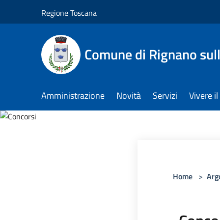
Salta al contenuto principale
Regione Toscana
Comune di Rignano sul
Amministrazione
Novità
Servizi
Vivere 
Home
>
Arg