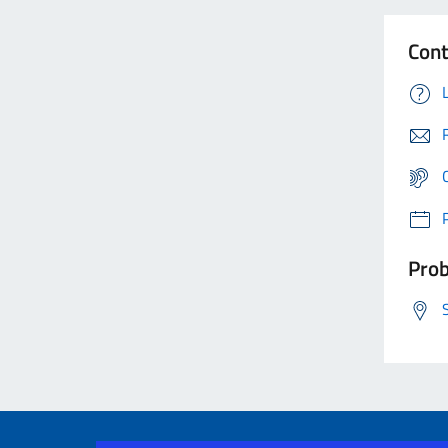
Cont
Prob