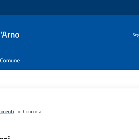
l'Arno
Seg
il Comune
omenti
>
Concorsi