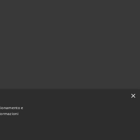
×
nzionamento e
nformazioni