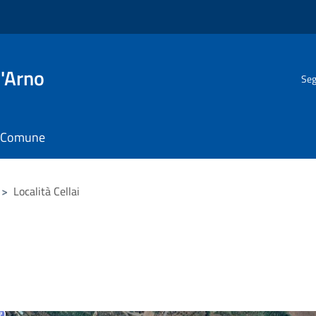
l'Arno
Seg
il Comune
>
Località Cellai