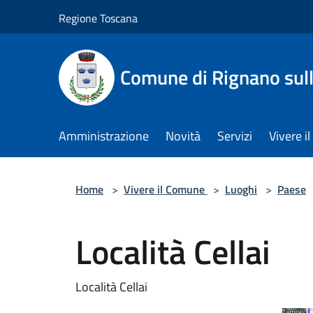
Salta al contenuto principale
Regione Toscana
Comune di Rignano sul
Amministrazione
Novità
Servizi
Vivere 
Home
>
Vivere il Comune
>
Luoghi
>
Paese
Località Cellai
Località Cellai