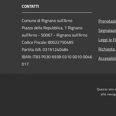
CONTATTI
Comune di Rignano sull'Arno
Prenotaz
Piazza della Repubblica, 1 Rignano
Segnalazi
sull'Arno - 50067 - Rignano sull'Arno
Leggi le 
Codice Fiscale: 80022750485
Richiesta
Partita IVA: 03191240484
IBAN: IT83 P030 6938 0310 0010 0046
Accessibil
017
PEC:
comune.rignano@postacert.toscana.it
Centralino Unico: +39 055 834781
Questo sito 
alla navig