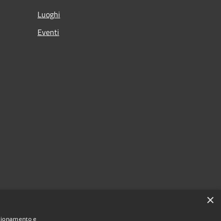
Luoghi
Eventi
×
nzionamento e