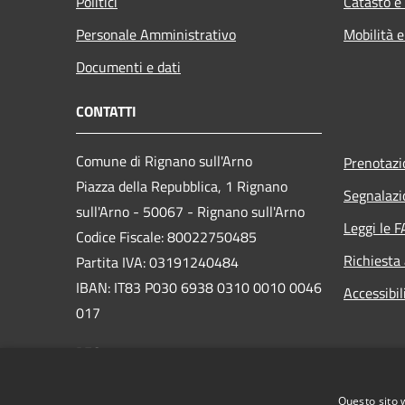
Politici
Catasto e
Personale Amministrativo
Mobilità e
Documenti e dati
CONTATTI
Comune di Rignano sull'Arno
Prenotaz
Piazza della Repubblica, 1 Rignano
Segnalazi
sull'Arno - 50067 - Rignano sull'Arno
Leggi le 
Codice Fiscale: 80022750485
Richiesta
Partita IVA: 03191240484
IBAN: IT83 P030 6938 0310 0010 0046
Accessibil
017
PEC:
comune.rignano@postacert.toscana.it
Centralino Unico: +39 055 834781
Questo sito 