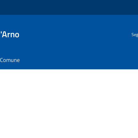
l'Arno
Seg
il Comune