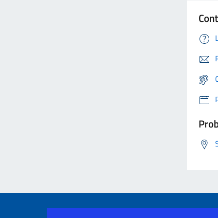
Cont
Prob