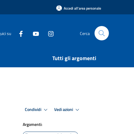
Accedi all'area personale
uici su
Cerca
Tutti gli argomenti
Condividi
Vedi azioni
Argomenti: