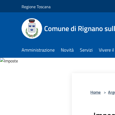
Salta al contenuto principale
Regione Toscana
Comune di Rignano sul
Amministrazione
Novità
Servizi
Vivere 
Home
>
Arg