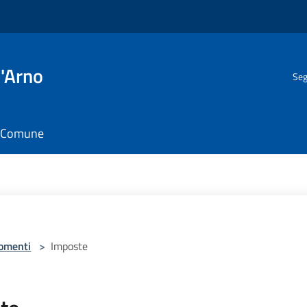
l'Arno
Seg
il Comune
omenti
>
Imposte