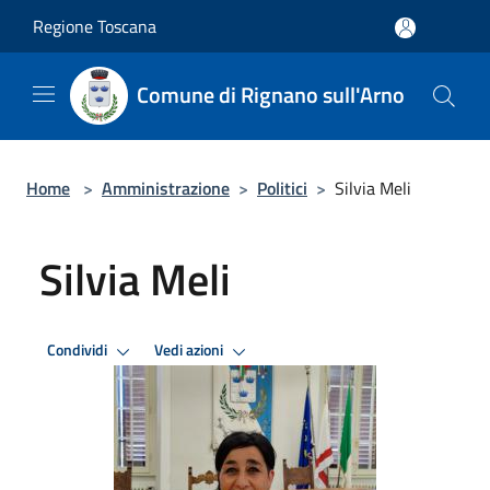
Salta al contenuto principale
Regione Toscana
Comune di Rignano sull'Arno
Home
>
Amministrazione
>
Politici
>
Silvia Meli
Silvia Meli
Condividi
Vedi azioni