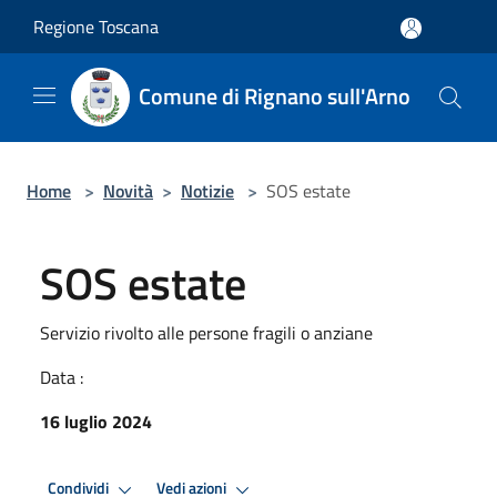
Salta al contenuto principale
Regione Toscana
Comune di Rignano sull'Arno
Home
>
Novità
>
Notizie
>
SOS estate
SOS estate
Servizio rivolto alle persone fragili o anziane
Data :
16 luglio 2024
Condividi
Vedi azioni