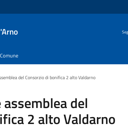
l'Arno
Seg
il Comune
ssemblea del Consorzio di bonifica 2 alto Valdarno
e assemblea del
ifica 2 alto Valdarno