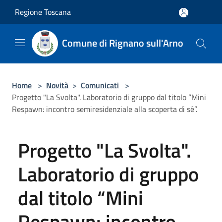
Salta al contenuto principale
Regione Toscana
Comune di Rignano sull'Arno
Home
>
Novità
>
Comunicati
>
Progetto "La Svolta". Laboratorio di gruppo dal titolo “Mini
Respawn: incontro semiresidenziale alla scoperta di sé”.
Progetto "La Svolta".
Laboratorio di gruppo
dal titolo “Mini
Respawn: incontro