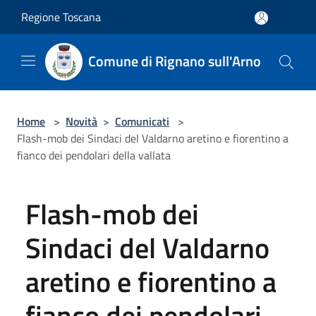
Salta al contenuto principale
Regione Toscana
Comune di Rignano sull'Arno
Home
>
Novità
>
Comunicati
>
Flash-mob dei Sindaci del Valdarno aretino e fiorentino a
fianco dei pendolari della vallata
Flash-mob dei
Sindaci del Valdarno
aretino e fiorentino a
fianco dei pendolari