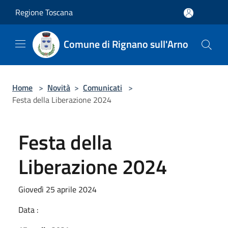
Salta al contenuto principale
Regione Toscana
Comune di Rignano sull'Arno
Home
>
Novità
>
Comunicati
>
Festa della Liberazione 2024
Festa della
Liberazione 2024
Giovedì 25 aprile 2024
Data :