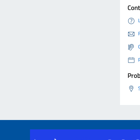
Cont
Prob