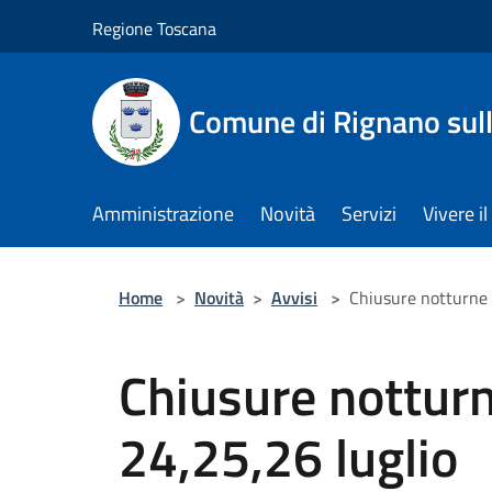
Salta al contenuto principale
Regione Toscana
Comune di Rignano sul
Amministrazione
Novità
Servizi
Vivere 
Home
>
Novità
>
Avvisi
>
Chiusure notturne d
Chiusure notturne
24,25,26 luglio