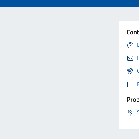
Cont
Prob