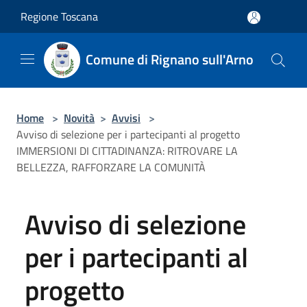
Salta al contenuto principale
Regione Toscana
Comune di Rignano sull'Arno
Home
>
Novità
>
Avvisi
>
Avviso di selezione per i partecipanti al progetto
IMMERSIONI DI CITTADINANZA: RITROVARE LA
BELLEZZA, RAFFORZARE LA COMUNITÀ
Avviso di selezione
per i partecipanti al
progetto