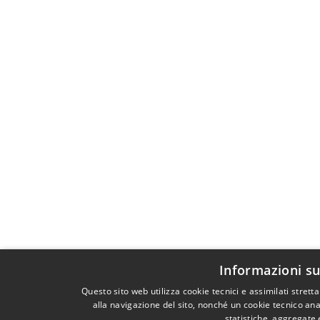
Informazioni su
Questo sito web utilizza cookie tecnici e assimilati stre
alla navigazione del sito, nonché un cookie tecnico anal
statistiche, aggregate