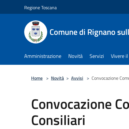
Salta al contenuto principale
Regione Toscana
Comune di Rignano sul
Amministrazione
Novità
Servizi
Vivere 
Home
>
Novità
>
Avvisi
>
Convocazione Commi
Convocazione C
Consiliari