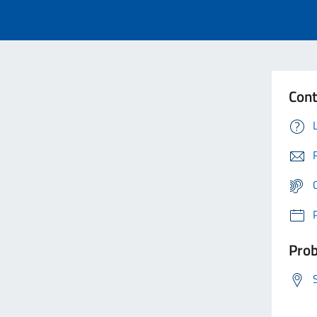
Cont
Prob