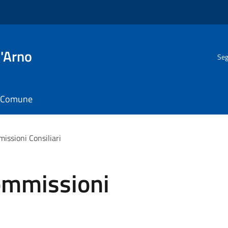
l'Arno
Seg
il Comune
ssioni Consiliari
ommissioni