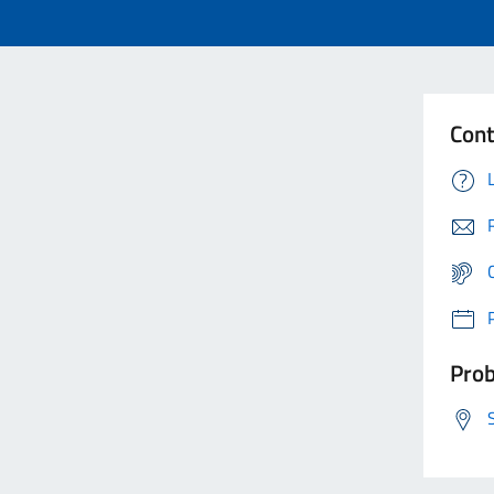
Cont
Prob