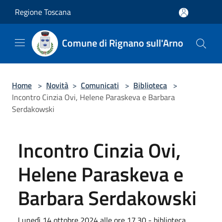
Salta al contenuto principale
Regione Toscana
Comune di Rignano sull'Arno
Home
>
Novità
>
Comunicati
>
Biblioteca
>
Incontro Cinzia Ovi, Helene Paraskeva e Barbara
Serdakowski
Incontro Cinzia Ovi,
Helene Paraskeva e
Barbara Serdakowski
Lunedì 14 ottobre 2024 alle ore 17.30 - biblioteca