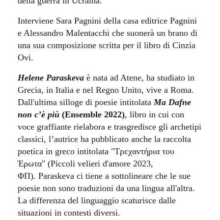
della guerra in Ucraina.
Interviene
Sara Pagnini della casa editrice Pagnini
e Alessandro Malentacchi che suonerà un brano di
una sua composizione scritta per il libro di Cinzia
Ovi.
Helene Paraskeva
è nata ad Atene, ha studiato in
Grecia, in Italia e nel Regno Unito, vive a Roma.
Dall'ultima silloge di poesie intitolata
Ma Dafne
non c’è più
(Ensemble 2022)
, libro in cui con
voce graffiante rielabora e trasgredisce gli archetipi
classici, l’autrice ha pubblicato anche la raccolta
poetica in greco intitolata "Τρεχαντήρια του
Έρωτα" (Piccoli velieri d'amore 2023,
ΦΠ). Paraskeva ci tiene a sottolineare che le sue
poesie non sono traduzioni da una lingua all'altra.
La differenza del linguaggio scaturisce dalle
situazioni in contesti diversi.