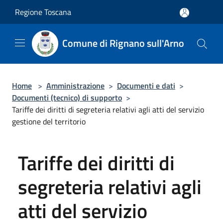
Salta al contenuto principale
Regione Toscana
Comune di Rignano sull'Arno
Home
>
Amministrazione
>
Documenti e dati
>
Documenti (tecnico) di supporto
>
Tariffe dei diritti di segreteria relativi agli atti del servizio
gestione del territorio
Tariffe dei diritti di
segreteria relativi agli
atti del servizio