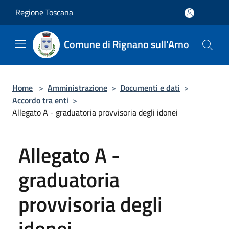
Salta al contenuto principale
Regione Toscana
Comune di Rignano sull'Arno
Home
>
Amministrazione
>
Documenti e dati
>
Accordo tra enti
>
Allegato A - graduatoria provvisoria degli idonei
Allegato A -
graduatoria
provvisoria degli
idonei