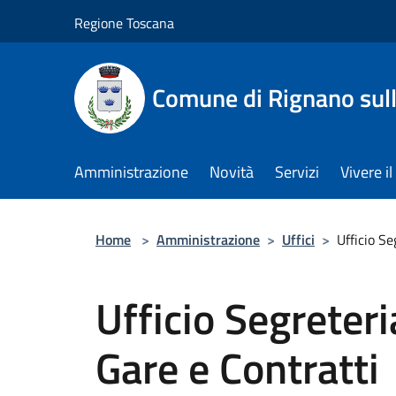
Salta al contenuto principale
Regione Toscana
Comune di Rignano sul
Amministrazione
Novità
Servizi
Vivere 
Home
>
Amministrazione
>
Uffici
>
Ufficio Se
Ufficio Segreteria
Gare e Contratti