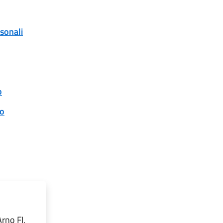
rsonali
o
to
rno FI,