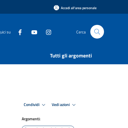
Accedi all'area personale
uici su
Cerca
Tutti gli argomenti
Condividi
Vedi azioni
Argomenti: