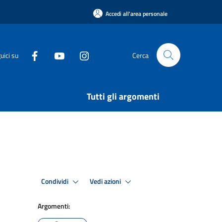
Accedi all'area personale
uici su
Cerca
Tutti gli argomenti
Condividi
Vedi azioni
Argomenti: