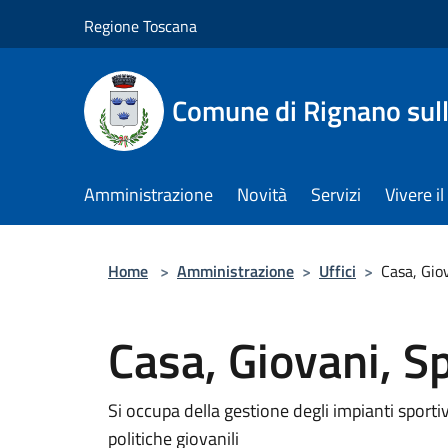
Salta al contenuto principale
Regione Toscana
Comune di Rignano sul
Amministrazione
Novità
Servizi
Vivere 
Home
>
Amministrazione
>
Uffici
>
Casa, Gio
Casa, Giovani, S
Si occupa della gestione degli impianti sporti
politiche giovanili